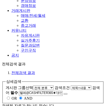
분양정보
경매정보
거래게시판
매매/전세/월세
교환
중고거래
커뮤니티
자유게시판
실거주후기
질문과답변
구인구직
공지
전체검색 결과
전체검색 결과
상세검색
게시판 그룹선택
검색조건
검색
어
필수
OR
AND
검색된 자료가 하나도 없습니다.