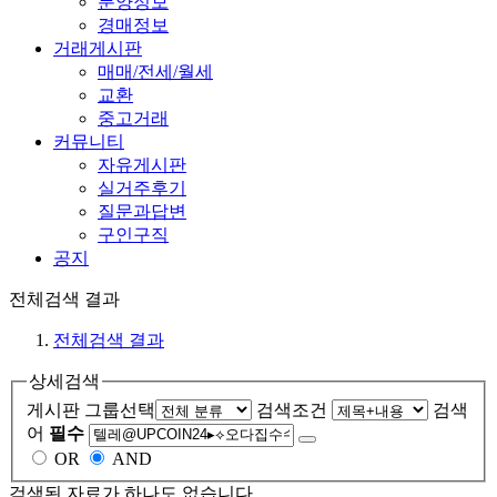
분양정보
경매정보
거래게시판
매매/전세/월세
교환
중고거래
커뮤니티
자유게시판
실거주후기
질문과답변
구인구직
공지
전체검색 결과
전체검색 결과
상세검색
게시판 그룹선택
검색조건
검색
어
필수
OR
AND
검색된 자료가 하나도 없습니다.