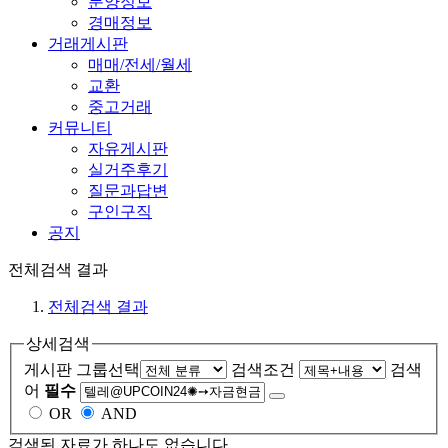
분양정보
경매정보
거래게시판
매매/전세/월세
교환
중고거래
커뮤니티
자유게시판
실거주후기
질문과답변
구인구직
공지
전체검색 결과
전체검색 결과
상세검색
게시판 그룹선택
검색조건
검색
어
필수
OR
AND
검색된 자료가 하나도 없습니다.