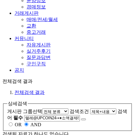
분양정보
경매정보
거래게시판
매매/전세/월세
교환
중고거래
커뮤니티
자유게시판
실거주후기
질문과답변
구인구직
공지
전체검색 결과
전체검색 결과
상세검색
게시판 그룹선택
검색조건
검색
어
필수
OR
AND
검색된 자료가 하나도 없습니다.