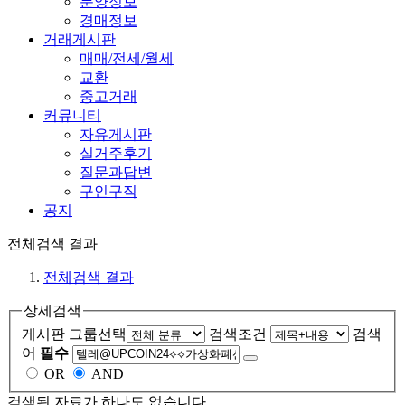
분양정보
경매정보
거래게시판
매매/전세/월세
교환
중고거래
커뮤니티
자유게시판
실거주후기
질문과답변
구인구직
공지
전체검색 결과
전체검색 결과
상세검색
게시판 그룹선택
검색조건
검색
어
필수
OR
AND
검색된 자료가 하나도 없습니다.