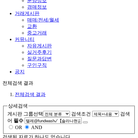
분양정보
경매정보
거래게시판
매매/전세/월세
교환
중고거래
커뮤니티
자유게시판
실거주후기
질문과답변
구인구직
공지
전체검색 결과
전체검색 결과
상세검색
게시판 그룹선택
검색조건
검색
어
필수
OR
AND
검색된 자료가 하나도 없습니다.