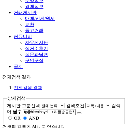
분양정보
경매정보
거래게시판
매매/전세/월세
교환
중고거래
커뮤니티
자유게시판
실거주후기
질문과답변
구인구직
공지
전체검색 결과
전체검색 결과
상세검색
게시판 그룹선택
검색조건
검색
어
필수
OR
AND
검색된 자료가 하나도 없습니다.